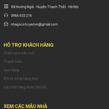
Xã Hương Ngải - Huyện Thạch Thất - Hà Nội
0966 633 216
nhagocotruyenvn@gmail.com
HỖ TRỢ KHÁCH HÀNG
Chính sách bảo mật
Thanh toán
Giao hàng
Đổi và trả lại hàng hóa
Các mặt hàng được thu hồi
XEM CÁC MẪU NHÀ