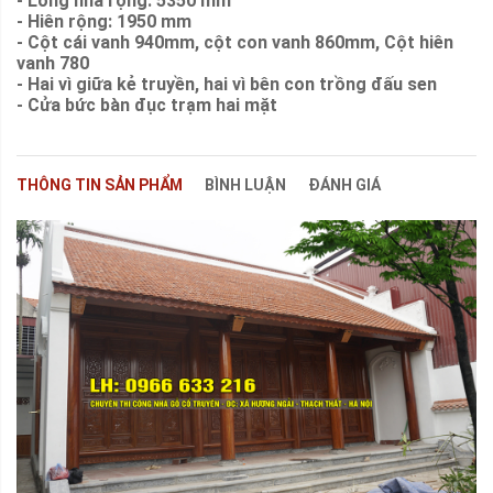
- Lòng nhà rộng: 5350 mm
- Hiên rộng: 1950 mm
- Cột cái vanh 940mm, cột con vanh 860mm, Cột hiên
vanh 780
- Hai vì giữa kẻ truyền, hai vì bên con trồng đấu sen
- Cửa bức bàn đục trạm hai mặt
THÔNG TIN SẢN PHẨM
BÌNH LUẬN
ĐÁNH GIÁ