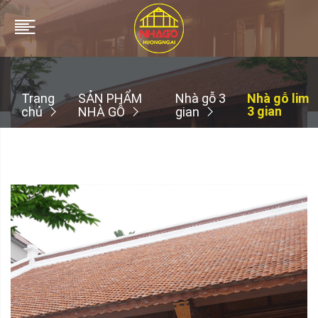
Trang
SẢN PHẨM
Nhà gỗ 3
Nhà gỗ lim
3 gian
chủ
NHÀ GỖ
gian