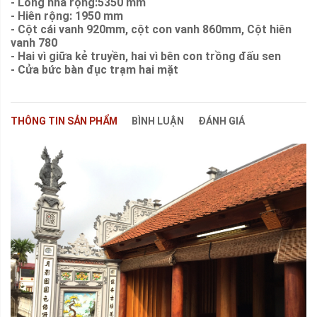
- Lòng nhà rộng:5350 mm
- Hiên rộng: 1950 mm
- Cột cái vanh 920mm, cột con vanh 860mm, Cột hiên
vanh 780
- Hai vì giữa kẻ truyền, hai vì bên con trồng đấu sen
- Cửa bức bàn đục trạm hai mặt
THÔNG TIN SẢN PHẨM
BÌNH LUẬN
ĐÁNH GIÁ