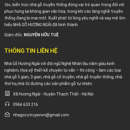
tộc, kiến trúc nhà gỗ truyền thống đóng vai trò quan trọng đối với
phục hưng lại không gian văn hóa, trong khi các làng nghề truyền
thống đang bị mai một. Xuất phát từ lòng yêu nghề và say mê tìm
hiểu NHÀ GỖ HƯƠNG NGẢI đã hình thành.
Giám đốc:
NGUYỄN HỮU TUỆ
THÔNG TIN LIÊN HỆ
Nhà Gỗ Hương Ngải với đội ngũ Nghệ Nhân lâu năm giàu kinh
nghiệm, Họa sỹ thiết kế chuyên tư vấn – thi công – làm các loại
nhà gỗ 5 gian, 3 gian, nhà gỗ cổ truyền, nhà gỗ truyền thống, nhà
thờ họ,nhà từ đường các sản phẩm gỗ tự nhiên.
Xã Hương Ngải - Huyện Thạch Thất - Hà Nội
0966 633 216
nhagocotruyenvn@gmail.com