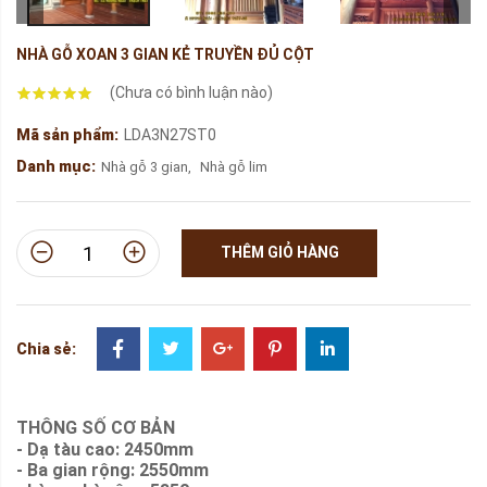
NHÀ GỖ XOAN 3 GIAN KẺ TRUYỀN ĐỦ CỘT
(Chưa có bình luận nào)
Mã sản phẩm:
LDA3N27ST0
Danh mục:
Nhà gỗ 3 gian
,
Nhà gỗ lim
THÊM GIỎ HÀNG
Chia sẻ:
THÔNG SỐ CƠ BẢN
- Dạ tàu cao: 2450mm
- Ba gian rộng: 2550mm