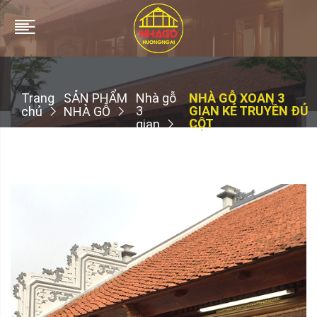
Trang
SẢN PHẨM
Nhà gỗ
NHÀ GỖ XOAN 3
3
GIAN KẺ TRUYỀN ĐỦ
chủ
NHÀ GỖ
CỘT
gian