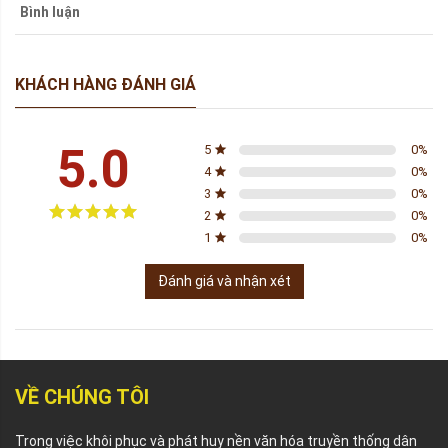
Bình luận
KHÁCH HÀNG ĐÁNH GIÁ
5.0
5
0
%
4
0
%
3
0
%
2
0
%
1
0
%
Đánh giá và nhận xét
VỀ CHÚNG TÔI
Trong việc khôi phục và phát huy nền văn hóa truyền thống dân