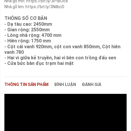
Nhà gỗ mít:
https://bit.ly/3PtbOc8
Nhà gỗ lim:
https://bit.ly/3NilbcD
THÔNG SỐ CƠ BẢN
- Dạ tàu cao: 2450mm
- Gian rộng: 2550mm
- Lòng nhà rộng: 4700 mm
- Hiên rộng: 1750 mm
- Cột cái vanh 920mm, cột con vanh 850mm, Cột hiên
vanh 780
- Hai vì giữa kẻ truyền, hai vì bên con trồng đấu sen
- Cửa bức bàn đục trạm hai mặt
THÔNG TIN SẢN PHẨM
BÌNH LUẬN
ĐÁNH GIÁ