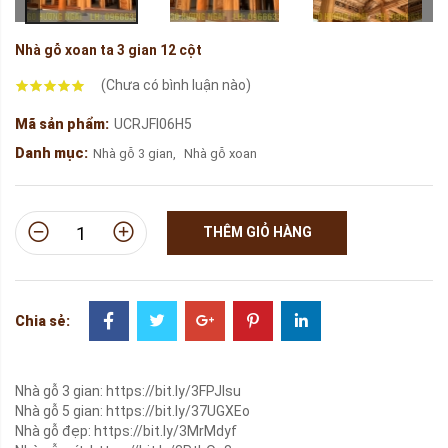
Nhà gỗ xoan ta 3 gian 12 cột
(Chưa có bình luận nào)
Mã sản phẩm:
UCRJFI06H5
Danh mục:
Nhà gỗ 3 gian
,
Nhà gỗ xoan
THÊM GIỎ HÀNG
Chia sẻ:
Nhà gỗ 3 gian:
https://bit.ly/3FPJlsu
Nhà gỗ 5 gian:
https://bit.ly/37UGXEo
Nhà gỗ đẹp:
https://bit.ly/3MrMdyf