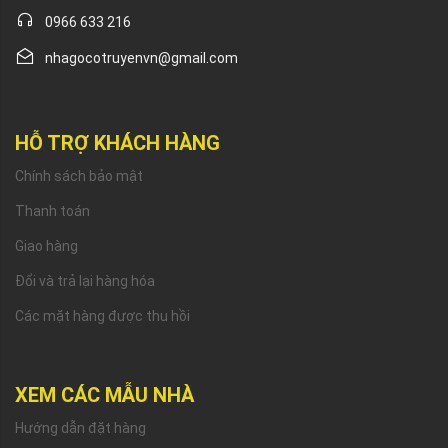
0966 633 216
nhagocotruyenvn@gmail.com
HỖ TRỢ KHÁCH HÀNG
Chính sách bảo mật
Thanh toán
Giao hàng
Đổi và trả lại hàng hóa
Các mặt hàng được thu hồi
XEM CÁC MẪU NHÀ
Hướng dẫn đặt hàng