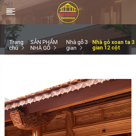
Trang
SẢN PHẨM
Nhà gỗ 3
Nhà gỗ xoan ta 3
gian 12 cột
chủ
NHÀ GỖ
gian